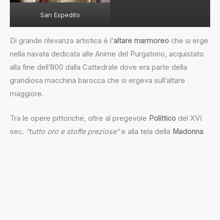
San Espedito
Di grande rilevanza artistica è l’
altare marmoreo
che si erge
nella navata dedicata alle Anime del Purgatorio, acquistato
alla fine dell’800 dalla Cattedrale dove era parte della
grandiosa macchina barocca che si ergeva sull’altare
maggiore.
Tra le opere pittoriche, oltre al pregevole
Polittico
del XVI
sec.
“tutto oro e stoffe preziose”
e alla tela della
Madonna
del Suffragio tra i Santi Anna, Filippo Neri e Teresa d’Avila
,
entrambe esposti in chiesa, vanno ricordati due piccoli
dipinti attualmente in sagrestia raffiguranti
San Falco
e
l’
Ostensorio
.
La confraternita custodisce anche importanti e preziosi