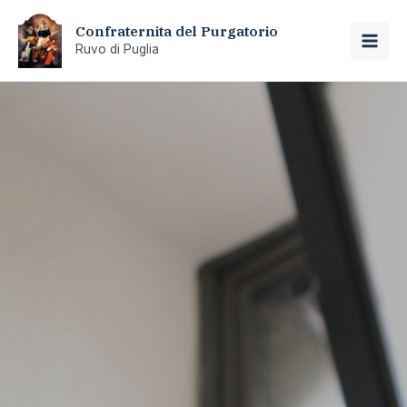
Vai
Confraternita del Purgatorio
al
Ruvo di Puglia
MAI
contenuto
ME