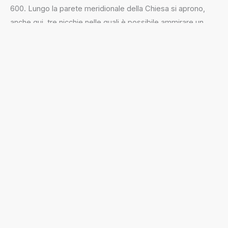
600. Lungo la parete meridionale della Chiesa si aprono,
anche qui, tre nicchie nelle quali è possibile ammirare un
dipinto raffigurante il
Volto Santo di Manoppello
, la statua
realizzata dal terlizzese Giuseppe Volpe della
Madonna del
Pozzo
e il
Crocefisso ligneo
opera di scultori di Ortisei. Sul
soffitto di questa navata vi sono alcuni affreschi raffiguranti
temi sacri (Ultima cena, SS. Sacramento) e alcuni Santi (San
Giovanni Bosco e Santa Cecilia).
Confraternita del Purgatorio
sotto il titolo di Maria SS.ma del
Suffragio - Ruvo di Puglia