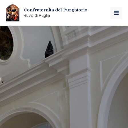
Vai
Confraternita del Purgatorio
al
Ruvo di Puglia
MAI
contenuto
ME