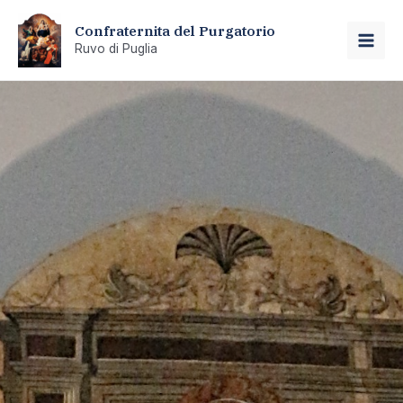
Vai
Confraternita del Purgatorio
al
Ruvo di Puglia
MAI
contenuto
ME