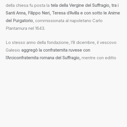
della chiesa fu posta la
tela della Vergine del Suffragio, tra i
Santi Anna, Filippo Neri, Teresa d’Avilla e con sotto le Anime
del Purgatorio
, commissionata al napoletano Carlo
Plantamura nel 1643.
Lo stesso anno della fondazione, l’8 dicembre, il vescovo
Galesio
aggregò la confraternita ruvese con
l’Arciconfraternita romana del Suffragio,
mentre con editto
del 12 marzo 1679 esortò uomini e donne a far parte della
confraternita per lucrare le indulgenze concesse dal
pontefice in seguito all’aggregazione.