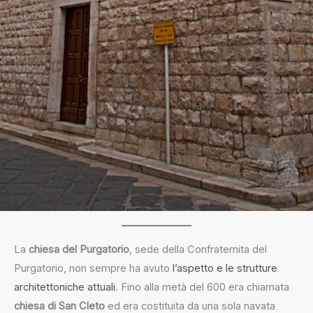
La
chiesa del Purgatorio
, sede della Confraternita del
Purgatorio, non sempre ha avuto
l’aspetto e le strutture
architettoniche attuali
. Fino alla metà del 600 era chiamata
chiesa di San Cleto
ed era costituita da una sola navata