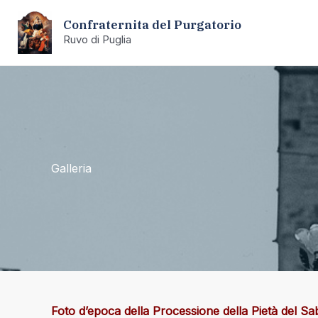
Vai
Confraternita del Purgatorio
al
Ruvo di Puglia
contenuto
Galleria
Foto d’epoca della Processione della Pietà del S