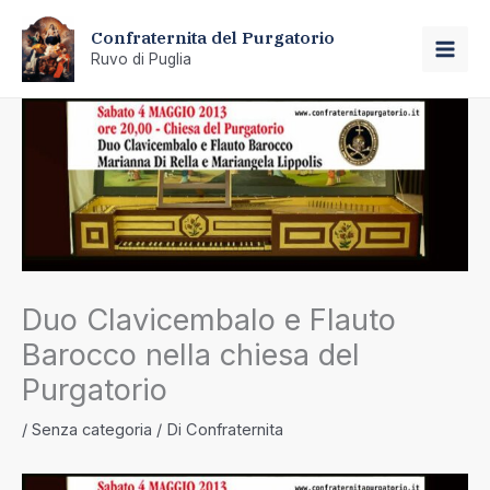
Vai
Confraternita del Purgatorio
al
Ruvo di Puglia
MAI
contenuto
ME
Duo Clavicembalo e Flauto
Barocco nella chiesa del
Purgatorio
/
Senza categoria
/ Di
Confraternita