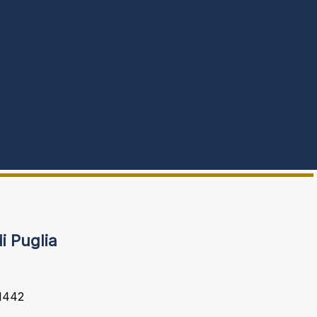
di Puglia
11442