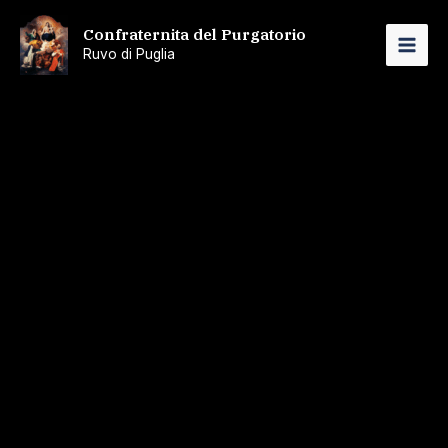
Vai
Confraternita del Purgatorio
al
Ruvo di Puglia
MAI
contenuto
ME