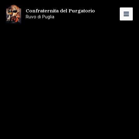
Vai
Confraternita del Purgatorio
al
Ruvo di Puglia
MAI
contenuto
ME